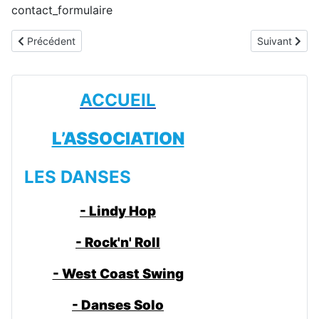
contact_formulaire
Article précédent : Buffet dansant 2024 12 06
Article suiva
Précédent
Suivant
ACCUEIL
L’ASSOCIATION
LES DANSES
- Lindy Hop
- Rock'n' Roll
- West Coast Swing
- Danses Solo