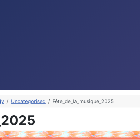
dy
Uncategorised
Fête_de_la_musique_2025
_2025