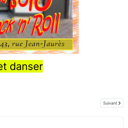
et danser
Article suiva
Suivant