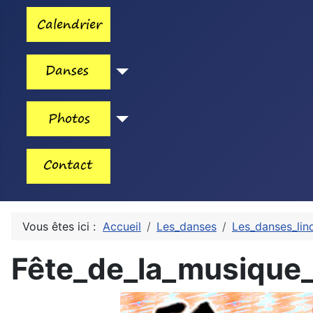
Vous êtes ici :
Accueil
Les_danses
Les_danses_lin
Fête_de_la_musique