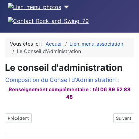
Vous êtes ici :
Accueil
Lien_menu_association
Le Conseil d'Administration
Le conseil d'administration
Composition du Conseil d'Administration :
Renseignement complémentaire : tél 06 89 52 88
48
Article précédent : Galerie
Article suiv
Précédent
Suivant